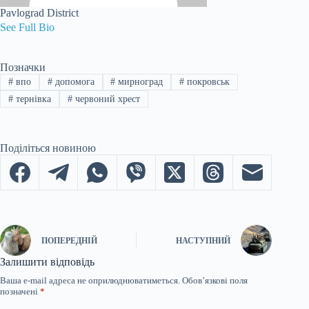
Pavlograd District
See Full Bio
Позначки
#
впо
#
допомога
#
мирноград
#
покровськ
#
тернівка
#
червоний хрест
Поділіться новиною
ПОПЕРЕДНІЙ
НАСТУПНИЙ
Залишити відповідь
Ваша e-mail адреса не оприлюднюватиметься.
Обов’язкові поля
позначені
*