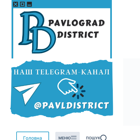
Перейти
до
вмісту
Головна
МЕНЮ
ПОШУК