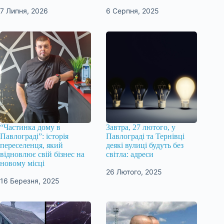
7 Липня, 2026
6 Серпня, 2025
“Частинка дому в
Завтра, 27 лютого, у
Павлограді”: історія
Павлограді та Тернівці
переселенця, який
деякі вулиці будуть без
відновлює свій бізнес на
світла: адреси
новому місці
26 Лютого, 2025
16 Березня, 2025