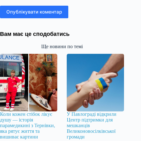
Опублікувати коментар
Вам має це сподобатись
Ще новини по темі
Коли кожен стібок лікує
У Павлограді відкрили
душу — історія
Центр підтримки для
парамедикині з Тернівки,
мешканців
яка рятує життя та
Великоновосілківської
вишиває картини
громади