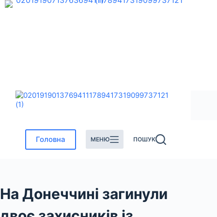
Перейти
до
вмісту
Головна
МЕНЮ
ПОШУК
На Донеччині загинули
двоє захисників із