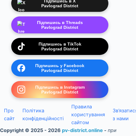
Підпишись в X
Pavlograd District
Підпишись в Threads
Pavlograd District
Підпишись в TikTok
Pavlograd District
Підпишись у Facebook
Pavlograd District
Підпишись в Instagram
Pavlograd District
Правила
Про
Політика
Зв’язатис
користування
сайт
конфіденційності
з нами
сайтом
Copyright © 2025 - 2026
pv-district.online
-
при