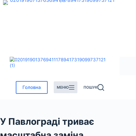
Перейти
до
вмісту
Головна
МЕНЮ
ПОШУК
У Павлограді триває
масштабна заміна