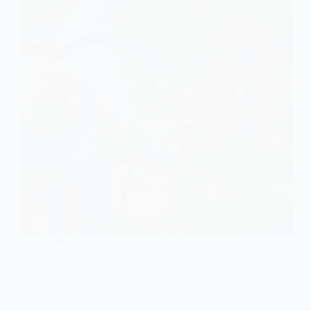
Вересневий парк у Павлограді оброблятимуть
від кліщів – мешканців просять утриматися від
прогулянок
9 Червня, 2026