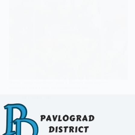
Вітер і дощ наробили лиха у Павлограді: дерево
впало на авто і ледь не пошкодило дах
29 Травня, 2025