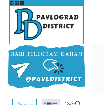
Перейти
до
вмісту
Головна
МЕНЮ
ПОШУК