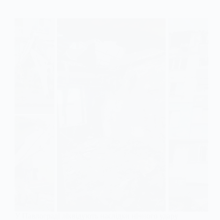
У Павлограді ліквідують наслідки нічного удару