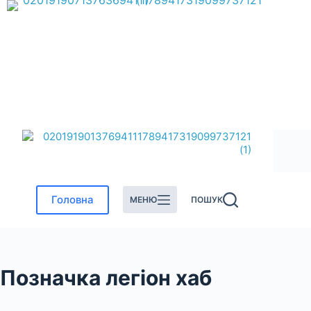
Перейти
до
вмісту
Головна
МЕНЮ
ПОШУК
Позначка
легіон хаб