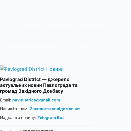
У Тернівці молодь навчали
рятувати життя — і не
тільки…
29 Квітня, 2025
Pavlograd District — джерело
актуальних новин Павлограда та
громад Західного Донбасу
Email:
pavldistrict@gmail.com
Напишіть нам:
Залишити повідомлення
Надіслати новину:
Telegram Bot