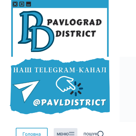
Перейти
до
вмісту
Головна
МЕНЮ
ПОШУК