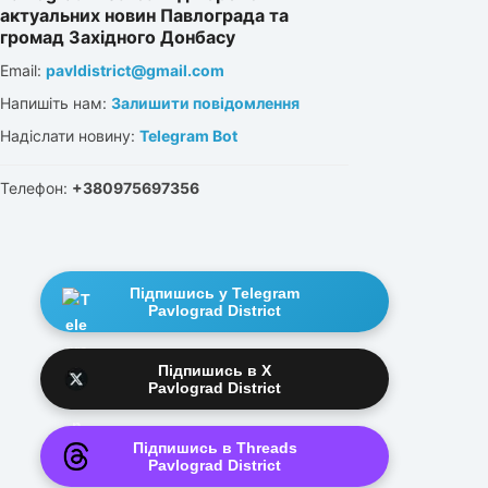
актуальних новин Павлограда та
громад Західного Донбасу
Email:
pavldistrict@gmail.com
Напишіть нам:
Залишити повідомлення
Надіслати новину:
Telegram Bot
Телефон:
+380975697356
Підпишись у Telegram
Pavlograd District
Підпишись в X
Pavlograd District
Підпишись в Threads
Pavlograd District