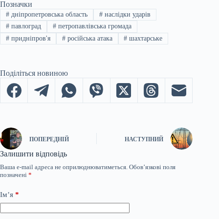
Позначки
#
дніпропетровська область
#
наслідки ударів
#
павлоград
#
петропавлівська громада
#
придніпров'я
#
російська атака
#
шахтарське
Поділіться новиною
ПОПЕРЕДНІЙ
НАСТУПНИЙ
Залишити відповідь
Ваша e-mail адреса не оприлюднюватиметься.
Обов’язкові поля
позначені
*
Ім’я
*