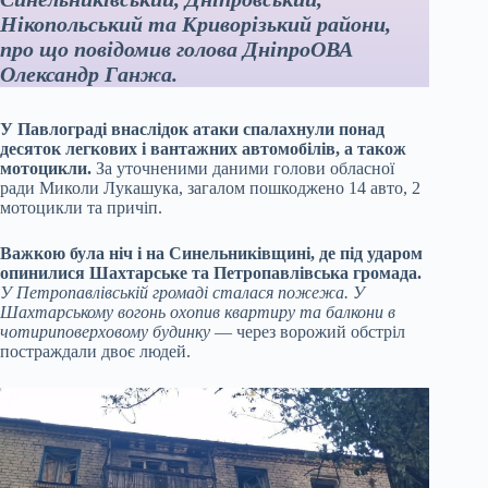
Нікопольський та Криворізький райони,
про що повідомив голова ДніпроОВА
Олександр Ганжа.
У Павлограді внаслідок атаки спалахнули понад
десяток легкових і вантажних автомобілів, а також
мотоцикли.
За уточненими даними голови обласної
ради Миколи Лукашука, загалом пошкоджено 14 авто, 2
мотоцикли та причіп.
Важкою була ніч і на Синельниківщині, де під ударом
опинилися Шахтарське та Петропавлівська громада.
У Петропавлівській громаді сталася пожежа.
У
Шахтарському вогонь охопив квартиру та балкони в
чотириповерховому будинку
— через ворожий обстріл
постраждали двоє людей.