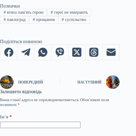
Позначки
#
вічна пам'ять герою
#
герої не вмирають
#
павлоград
#
прощання
#
суспільство
Поділіться новиною
ПОПЕРЕДНІЙ
НАСТУПНИЙ
Залишити відповідь
Ваша e-mail адреса не оприлюднюватиметься.
Обов’язкові поля
позначені
*
Ім’я
*