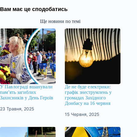
Вам має це сподобатись
Ще новини по темі
У Павлограді вшанували
Де не буде електрики:
пам’ять загиблих
графік знеструмлень у
Захисників у День Героїв
громадах Західного
Донбасу на 16 червня
23 Травня, 2025
15 Червня, 2025