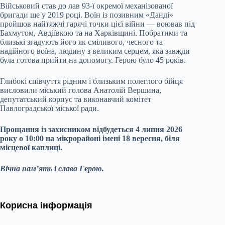
Військовий став до лав 93-ї окремої механізованої
бригади ще у 2019 році. Воїн із позивним «Данді»
пройшов найтяжчі гарячі точки цієї війни — воював під
Бахмутом, Авдіївкою та на Харківщині. Побратими та
близькі згадують його як сміливого, чесного та
надійного воїна, людину з великим серцем, яка завжди
була готова прийти на допомогу. Герою було 45 років.
Глибокі співчуття рідним і близьким полеглого бійця
висловили міський голова Анатолій Вершина,
депутатський корпус та виконавчий комітет
Павлоградської міської ради.
Прощання із захисником відбудеться 4 липня 2026
року о 10:00 на мікрорайоні імені 18 вересня, біля
місцевої каплиці.
Вічна пам’ять і слава Герою.
Корисна інформація