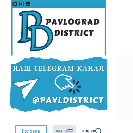
Перейти
до
вмісту
Головна
МЕНЮ
ПОШУК