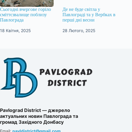
Сьогодні вчергове горіло
Де не буде світла у
сміттєзвалище поблизу
Павлограді та у Вербках в
Павлограда
перші дні весни
18 Квітня, 2025
28 Лютого, 2025
Pavlograd District — джерело
актуальних новин Павлограда та
громад Західного Донбасу
Email:
pavldistrict@gmail.com