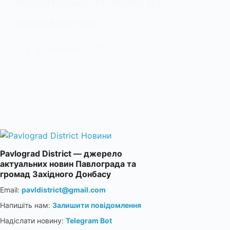
перетворюють попіл на
зелені легені
31 Березня, 2025
Pavlograd District — джерело
актуальних новин Павлограда та
громад Західного Донбасу
Email:
pavldistrict@gmail.com
Напишіть нам:
Залишити повідомлення
Надіслати новину:
Telegram Bot