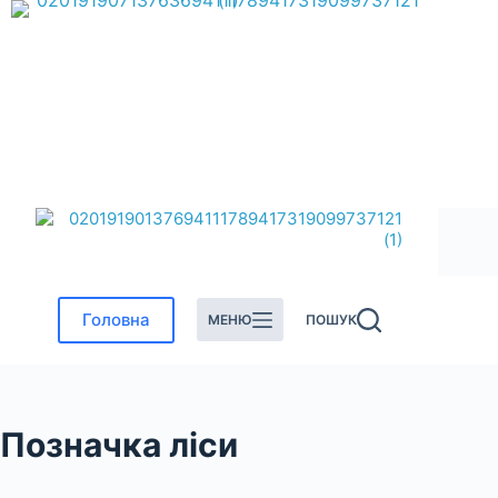
Перейти
до
вмісту
Головна
МЕНЮ
ПОШУК
Позначка
ліси