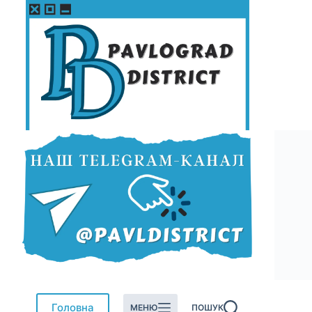
Перейти
до
вмісту
Головна
МЕНЮ
ПОШУК