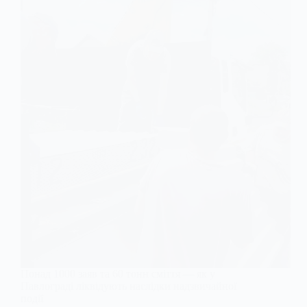
Понад 1000 заяв та 60 тонн сміття — як у
Павлограді ліквідують наслідки надзвичайної
події