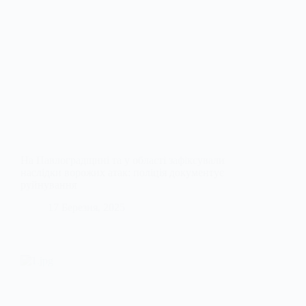
На Павлоградщині та у області зафіксували
наслідки ворожих атак: поліція документує
руйнування
17 Березня, 2025