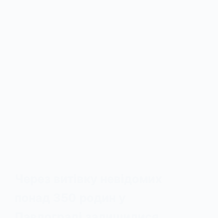
Через витівку невідомих
понад 350 родин у
Павлограді залишилися