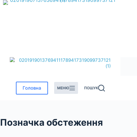
Перейти
до
вмісту
Головна
МЕНЮ
ПОШУК
Позначка
обстеження