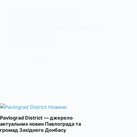
На Павлоградщині
працюватиме мобільний
флюорограф
17 Березня, 2025
Pavlograd District — джерело
актуальних новин Павлограда та
громад Західного Донбасу