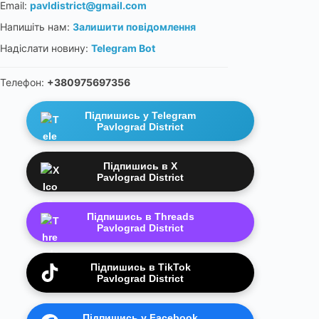
Email:
pavldistrict@gmail.com
Напишіть нам:
Залишити повідомлення
Надіслати новину:
Telegram Bot
Телефон:
+380975697356
Підпишись у Telegram
Pavlograd District
Підпишись в X
Pavlograd District
Підпишись в Threads
Pavlograd District
Підпишись в TikTok
Pavlograd District
Підпишись у Facebook