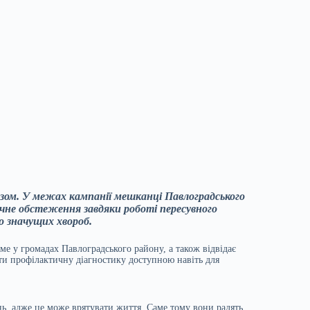
зом. У межах кампанії мешканці Павлоградського
не обстеження завдяки роботі пересувного
о значущих хвороб.
е у громадах Павлоградського району, а також відвідає
ти профілактичну діагностику доступною навіть для
ь, адже це може врятувати життя. Саме тому вони радять