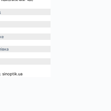
д
ке
івка
д
sinoptik.ua