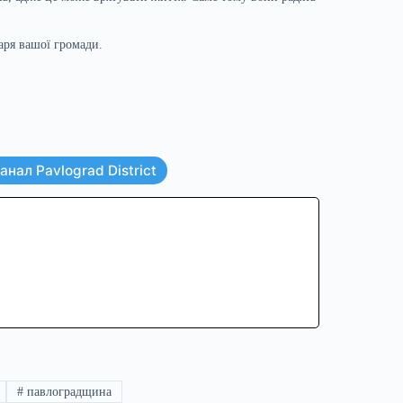
аря вашої громади.
нал Pavlograd District
#
павлоградщина