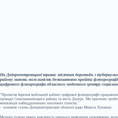
На Дніпропетровщині триває місячник боротьби з туберкульо
району мають можливість безкоштовно пройти флюорографіч
цифрового флюорографа обласного медичного центру соціальн
“Протягом березня мобільний кабінет цифрової флюорографії працюватим
громади Синельниківського району та місто Дніпро. Ми прагнемо зроби
мешканців найвіддаленіших населених пунктів,”
– зазначив голова Дніпропетровської обласної ради Микола Лукашук.
Медики підкреслюють важливість раннього виявлення захворювань леген