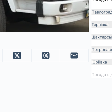
Павлогра
Тернівка
Шахтарсь
Петропавл
Юріївка
Погода ві