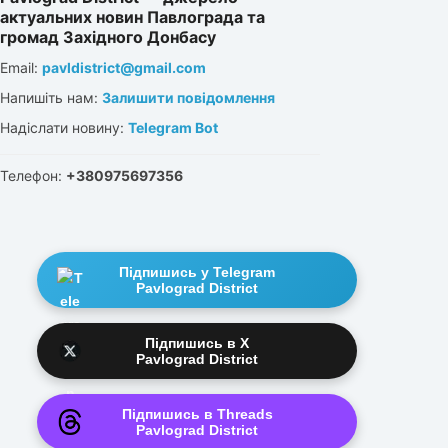
актуальних новин Павлограда та
громад Західного Донбасу
Email:
pavldistrict@gmail.com
Напишіть нам:
Залишити повідомлення
Надіслати новину:
Telegram Bot
Телефон:
+380975697356
Підпишись у Telegram
Pavlograd District
Підпишись в X
Pavlograd District
Підпишись в Threads
Pavlograd District