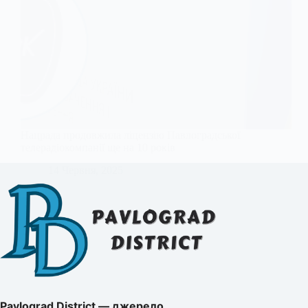
Нацрада продовжила ліцензію Павлоградської
телерадіокомпанії ще на 10 років
14 Червня, 2025
Pavlograd District — джерело