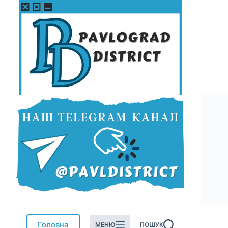
Перейти
до
вмісту
Головна
МЕНЮ
ПОШУК