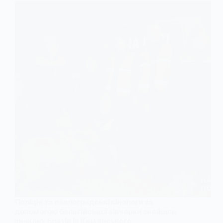
Поліція та павлоградські кінологи за
допомогою бельгійської вівчарки знайшли
зниклих братів із Кам’янського