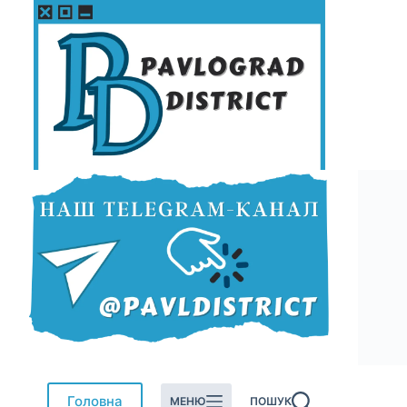
Перейти
до
вмісту
Головна
МЕНЮ
ПОШУК