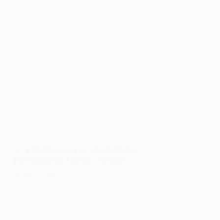
У Павлограді новий чотирилапий
рятувальник у загоні “Антарєс”
28 ЛЮТОГО, 2025