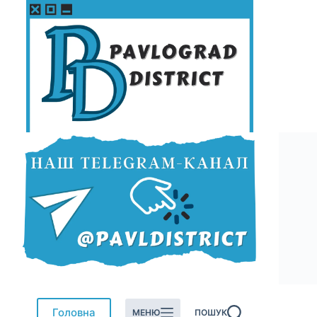
Перейти
до
вмісту
Головна
МЕНЮ
ПОШУК