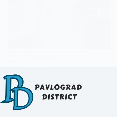
СБУ затримала російську агентку, яка забрала
вибухівку у Павлограді для атаки в центрі
Дніпра
4 Серпня, 2025