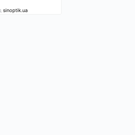
ід
sinoptik.ua