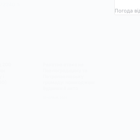
Погода в
д 200
Ракетна атака на
ки
Павлоградщину та
 і
Петропавлівську
НО)
громаду: пошкоджені
будинки й авто
13 ЧЕРВНЯ, 2025