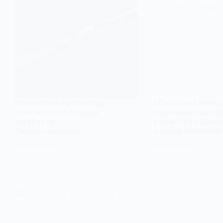
Нічна атака на область:
17 загиблих і пона
ракета по Павлограду,
поранених: наслід
загибла на
атаки РФ по Дніпру
Синельниківщині
Самару (ОНОВЛЕ
24 СЕРПНЯ, 2025
24 ЧЕРВНЯ, 2025