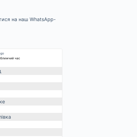
йближчий час
д
ке
івка