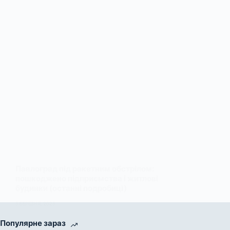
Павлоград під ракетним обстрілом:
пошкоджено підприємства і житлові
будинки (останні подробиці)
5 БЕРЕЗНЯ, 2025
Популярне зараз