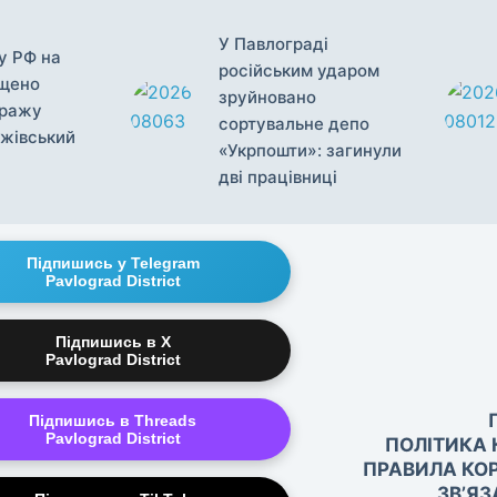
У Павлограді
у РФ на
російським ударом
ищено
зруйновано
иражу
сортувальне депо
жівський
«Укрпошти»: загинули
дві працівниці
Підпишись у Telegram
Pavlograd District
Підпишись в X
Pavlograd District
Підпишись в Threads
Pavlograd District
ПОЛІТИКА 
ПРАВИЛА КО
ЗВ’ЯЗ