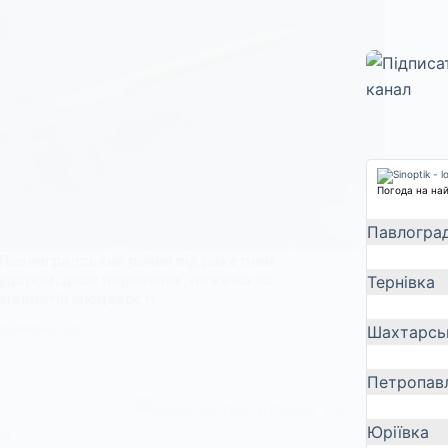
Погода на на
Павлогра
Павлоградський район під ракетним
ударом: двоє поранених, пожежа на
Тернівка
відкритій місцевості
Шахтарсь
22 ВЕРЕСНЯ, 2025
Петропавл
Юріївка