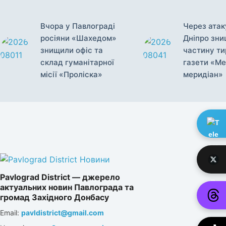
Вчора у Павлограді
Через атак
росіяни «Шахедом»
Дніпро зн
знищили офіс та
частину т
склад гуманітарної
газети «Ме
місії «Проліска»
меридіан»
Pavlograd District — джерело
актуальних новин Павлограда та
громад Західного Донбасу
Email:
pavldistrict@gmail.com