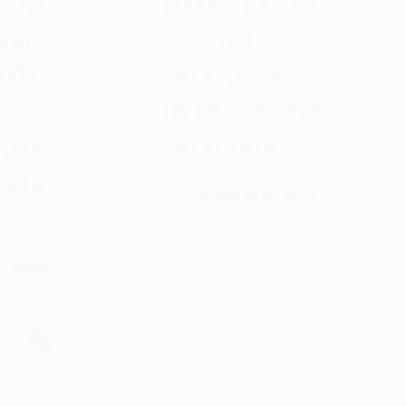
дщині
Павлоградщині
жено
зростає
дків
захворюваність
 —
на ГРВІ: як себе
орих
захистити
ають
6 Березня, 2025
, 2025