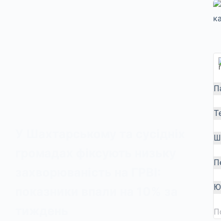
П
Т
У Шахтарському та сусідніх
Ш
громадах фіксують низьку
П
захворюваність на ГРВІ:
Ю
показники впали на 10% за
тиждень
П