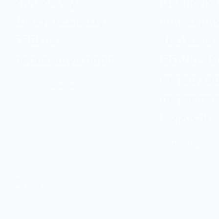
сплеску: у
Павлогра
Шахтарському
підтверд
ГРВІ не
160 випа
перевищує поріг
COVID-19
серед хв
27 Жовтня, 2025
переваж
дорослі
5 Вересня