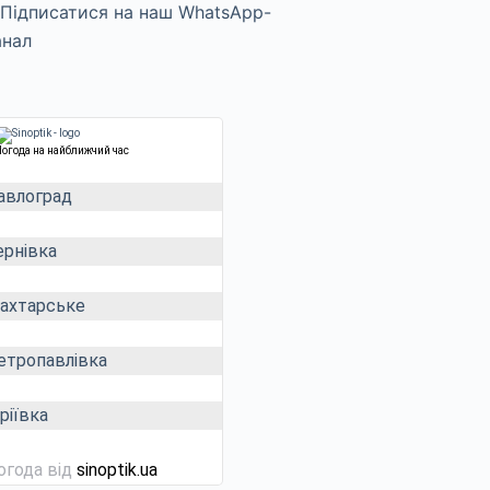
Погода на найближчий час
авлоград
ернівка
ахтарське
етропавлівка
ріївка
огода від
sinoptik.ua