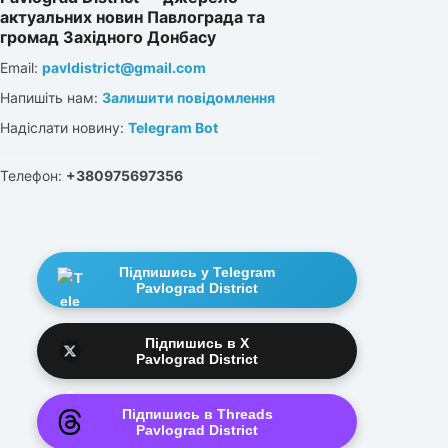
актуальних новин Павлограда та
громад Західного Донбасу
Email:
pavldistrict@gmail.com
Напишіть нам:
Залишити повідомлення
Надіслати новину:
Telegram Bot
Телефон:
+380975697356
Підпишись у Telegram
Pavlograd District
Підпишись в X
Pavlograd District
Підпишись в Threads
Pavlograd District