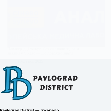
Павлоградці можуть безкоштовно здавати
аналізи у Сінево — що потрібно знати
1 Жовтня, 2025
Pavlograd District — джерело