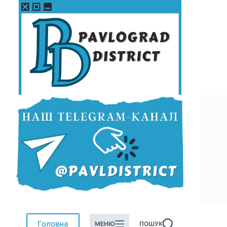
Перейти
до
вмісту
Головна
МЕНЮ
ПОШУК