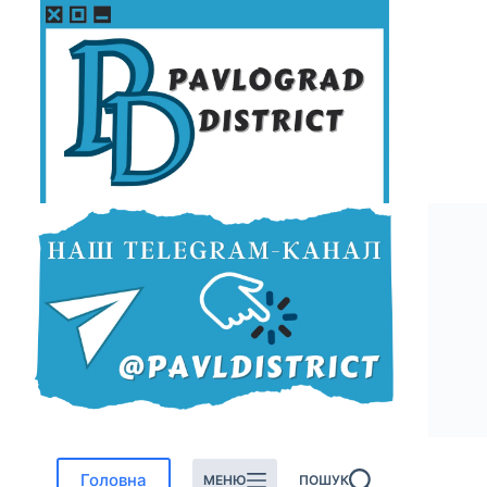
Перейти
до
вмісту
Головна
МЕНЮ
ПОШУК