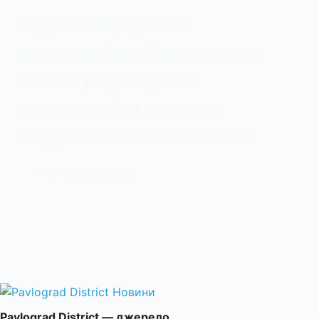
Відео зі знущанням
неповнолітньої над котом у
Павлограді обурило
соцмережі та змусило
втрутитися зоозахисників
3 Червня, 2026
Pavlograd District — джерело