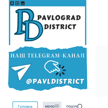
Перейти
до
вмісту
Головна
МЕНЮ
ПОШУК