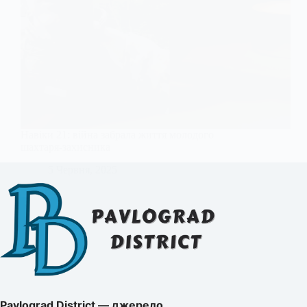
Навіки 21: війна забрала життя молодого
шахтаря-захисника
5 Червня, 2025
Pavlograd District — джерело