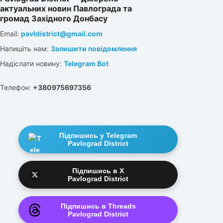
актуальних новин Павлограда та
громад Західного Донбасу
Email:
pavldistrict@gmail.com
Напишіть нам:
Залишити повідомлення
Надіслати новину:
Telegram Bot
Телефон:
+380975697356
Підпишись у Telegram
Pavlograd District
Підпишись в X
Pavlograd District
Підпишись в Threads
Pavlograd District