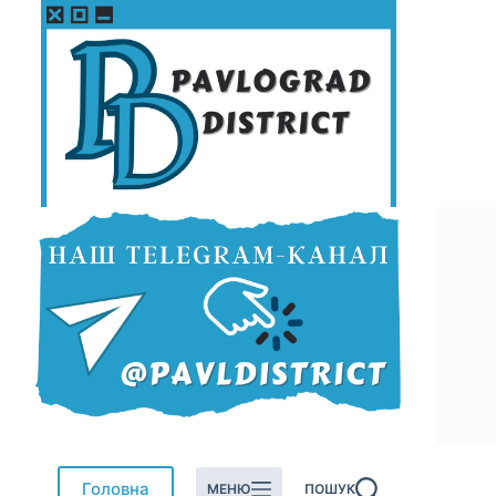
Перейти
до
вмісту
Головна
МЕНЮ
ПОШУК