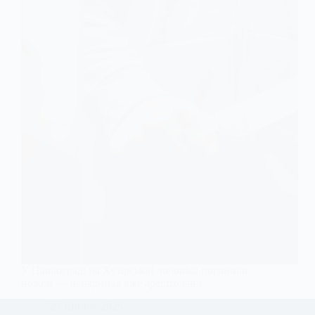
У Павлограді на Хутірській чоловіка поранили
ножем — нападника вже арештовано
29 Липня, 2025