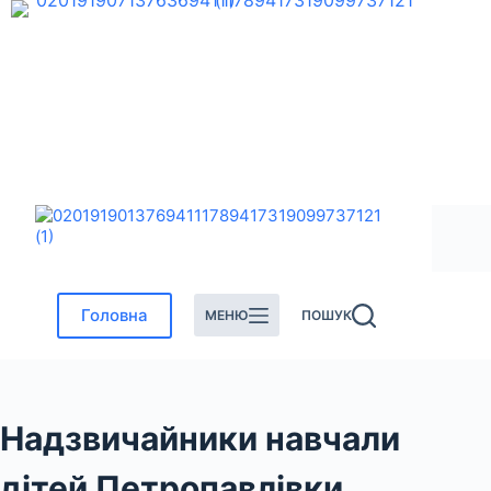
Перейти
до
вмісту
Головна
МЕНЮ
ПОШУК
Надзвичайники навчали
дітей Петропавлівки