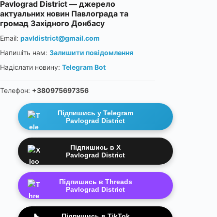
Pavlograd District — джерело
актуальних новин Павлограда та
громад Західного Донбасу
Email:
pavldistrict@gmail.com
Напишіть нам:
Залишити повідомлення
Надіслати новину:
Telegram Bot
Телефон:
+380975697356
Підпишись у Telegram
Pavlograd District
Підпишись в X
Pavlograd District
Підпишись в Threads
Pavlograd District
Підпишись в TikTok