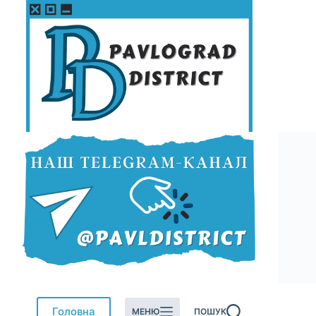
Перейти
до
вмісту
Головна
МЕНЮ
ПОШУК