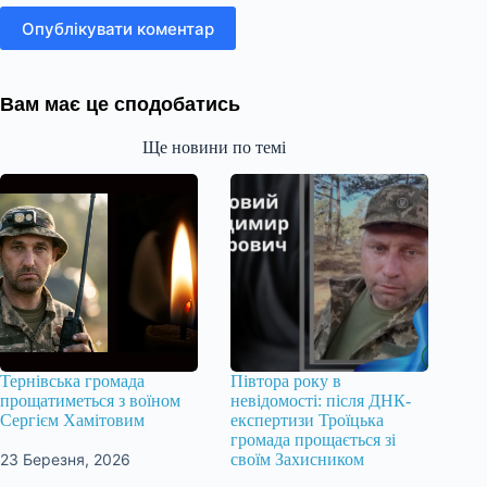
Опублікувати коментар
Вам має це сподобатись
Ще новини по темі
Тернівська громада
Півтора року в
прощатиметься з воїном
невідомості: після ДНК-
Сергієм Хамітовим
експертизи Троїцька
громада прощається зі
23 Березня, 2026
своїм Захисником