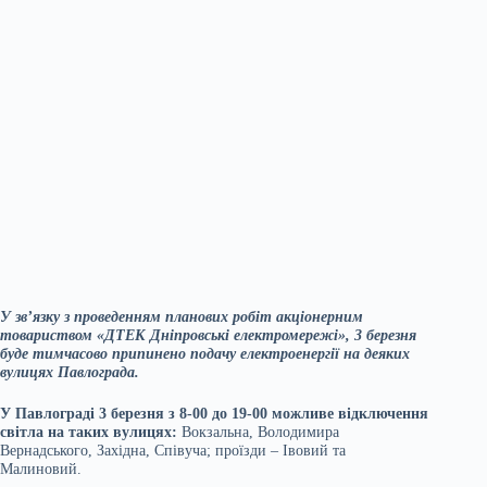
У зв’язку з проведенням планових робіт акціонерним
товариством «ДТЕК Дніпровські електромережі», 3 березня
буде тимчасово припинено подачу електроенергії на деяких
вулицях Павлограда.
У Павлограді 3 березня з 8-00 до 19-00 можливе відключення
світла на таких вулицях:
Вокзальна, Володимира
Вернадського, Західна, Співуча; проїзди – Івовий та
Малиновий.