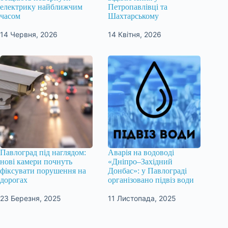
електрику найближчим
Петропавлівці та
часом
Шахтарському
14 Червня, 2026
14 Квітня, 2026
Павлоград під наглядом:
Аварія на водоводі
нові камери почнуть
«Дніпро–Західний
фіксувати порушення на
Донбас»: у Павлограді
дорогах
організовано підвіз води
23 Березня, 2025
11 Листопада, 2025