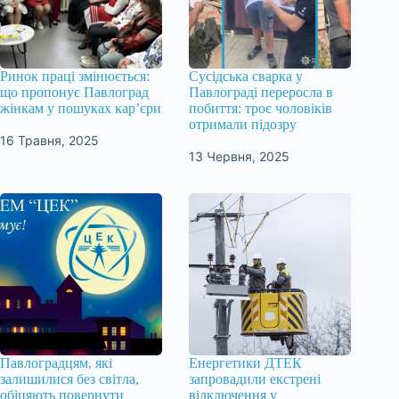
Ринок праці змінюється:
Сусідська сварка у
що пропонує Павлоград
Павлограді переросла в
жінкам у пошуках кар’єри
побиття: троє чоловіків
отримали підозру
16 Травня, 2025
13 Червня, 2025
Павлоградцям, які
Енергетики ДТЕК
залишилися без світла,
запровадили екстрені
обіцяють повернути
відключення у