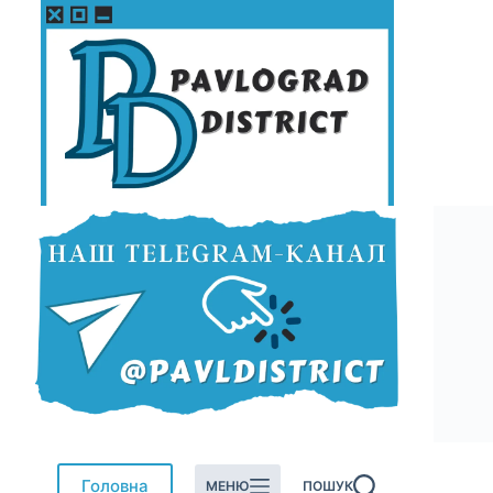
Перейти
до
вмісту
Головна
МЕНЮ
ПОШУК