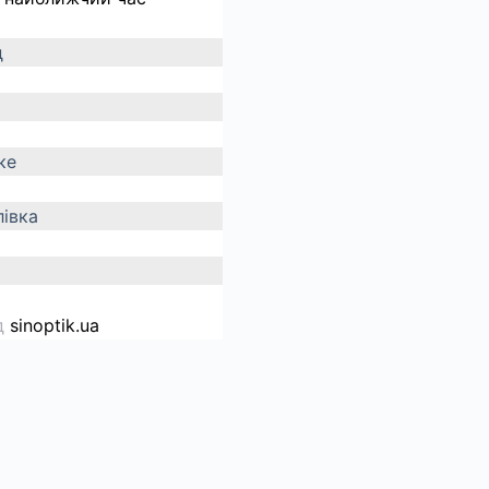
д
ке
івка
д
sinoptik.ua