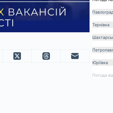
Павлогра
Тернівка
Шахтарсь
Петропавл
Юріївка
Погода ві