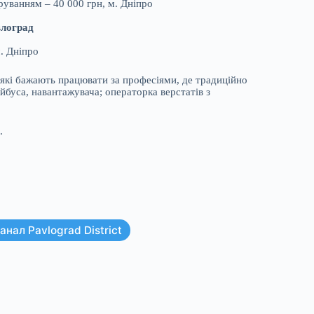
руванням – 40 000 грн, м. Дніпро
влоград
. Дніпро
 які бажають працювати за професіями, де традиційно
йбуса, навантажувача; операторка верстатів з
.
нал Pavlograd District