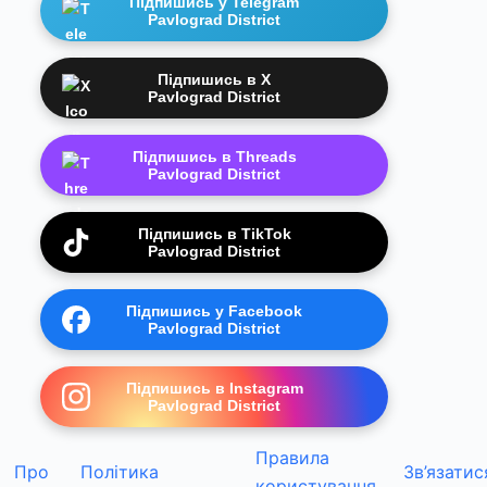
Підпишись у Telegram
Pavlograd District
Підпишись в X
Pavlograd District
Підпишись в Threads
Pavlograd District
Підпишись в TikTok
Pavlograd District
Підпишись у Facebook
Pavlograd District
Підпишись в Instagram
Pavlograd District
Правила
Про
Політика
Зв’язатис
користування