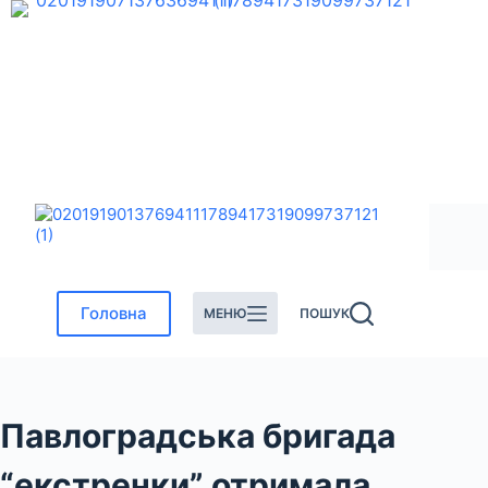
Перейти
до
вмісту
Головна
МЕНЮ
ПОШУК
Павлоградська бригада
“екстренки” отримала