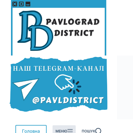
Перейти
до
вмісту
Головна
МЕНЮ
ПОШУК