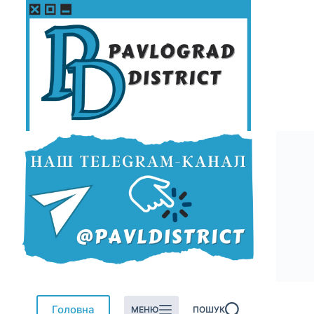
Перейти
до
вмісту
Головна
МЕНЮ
ПОШУК