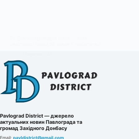
На Дніпропетровщині рятувальники
ліквідували понад 50 пожеж в екосистемах
7 Березня, 2025
Pavlograd District — джерело
актуальних новин Павлограда та
громад Західного Донбасу
Email:
pavldistrict@gmail.com