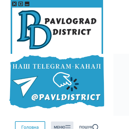
Перейти
до
вмісту
Головна
МЕНЮ
ПОШУК