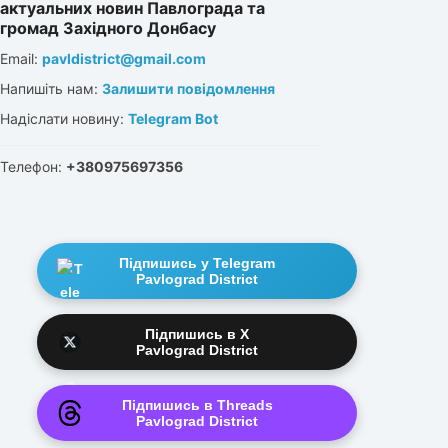
актуальних новин Павлограда та
громад Західного Донбасу
Email:
pavldistrict@gmail.com
Напишіть нам:
Залишити повідомлення
Надіслати новину:
Telegram Bot
Телефон:
+380975697356
Підпишись у Telegram
Pavlograd District
Підпишись в X
Pavlograd District
Підпишись в Threads
Pavlograd District