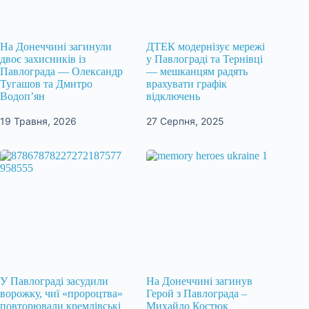
На Донеччині загинули
ДТЕК модернізує мережі
двоє захисників із
у Павлограді та Тернівці
Павлограда — Олександр
— мешканцям радять
Тугашов та Дмитро
врахувати графік
Водоп’ян
відключень
19 Травня, 2026
27 Серпня, 2025
У Павлограді засудили
На Донеччині загинув
ворожку, чиї «пророцтва»
Герой з Павлограда –
повторювали кремлівські
Михайло Костюк