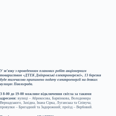
У зв’язку з проведенням планових робіт акціонерним
товариством «ДТЕК Дніпровські електромережі», 13 березня
буде тимчасово припинено подачу електроенергії на деяких
вулицях Павлограда.
З 8-00 до 19-00 можливе відключення світла за такими
адресами:
вулиці – Абрикосова, Барвінкова, Володимира
Вернадського, Західна, Івана Сірка, Луганська та Співуча;
провулки – Бригадний та Задорожний; проїзд – Вербовий.