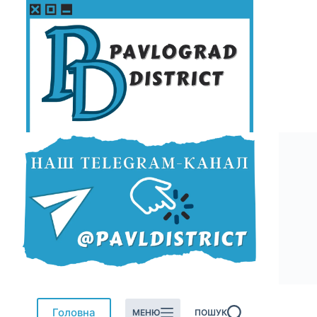
Перейти
до
вмісту
Головна
МЕНЮ
ПОШУК