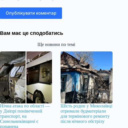
Опублікувати коментар
Вам має це сподобатись
Ще новини по темі
Нічна атака по області —
Шість родин у Миколаївці
у Дніпрі понівечений
отримали будматеріали
транспорт, на
для термінового ремонту
Синельниківщині є
після нічного обстрілу
поранена