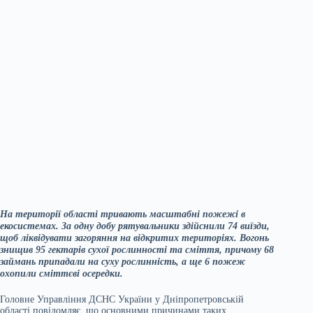
На території області тривають масштабні пожежі в
екосистемах. За одну добу рятувальники здійснили 74 виїзди,
щоб ліквідувати загоряння на відкритих територіях. Вогонь
знищив 95 гектарів сухої рослинності та сміття, причому 68
займань припадали на суху рослинність, а ще 6 пожеж
охопили сміттєві осередки.
Головне Управління ДСНС України у Дніпропетровській
області повідомляє, що основними причинами таких