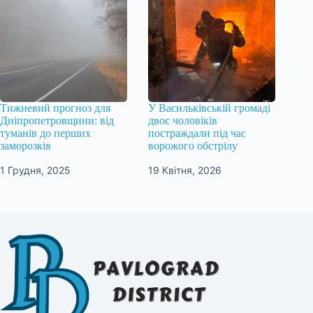
Тижневий прогноз для
У Васильківській громаді
Дніпропетровщини: від
двоє чоловіків
туманів до перших
постраждали під час
заморозків
ворожого обстрілу
1 Грудня, 2025
19 Квітня, 2026