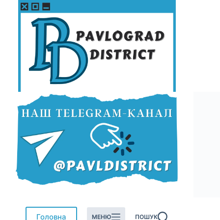
Перейти
до
вмісту
Головна
МЕНЮ
ПОШУК