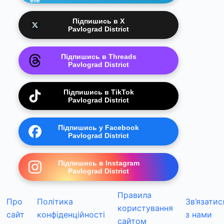
Підпишись в X
Pavlograd District
Підпишись в Threads
Pavlograd District
Підпишись в TikTok
Pavlograd District
Підпишись у Facebook
Pavlograd District
Підпишись в Instagram
Pavlograd District
Правила
Про
Політика
Зв’язатис
користування
сайт
конфіденційності
з нами
сайтом