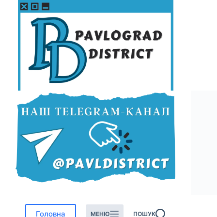
Перейти
до
вмісту
Головна
МЕНЮ
ПОШУК