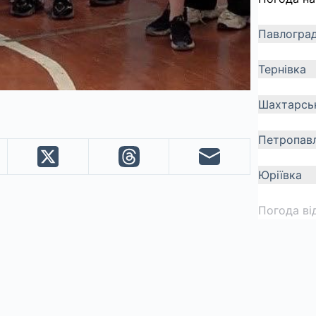
Павлогра
Тернівка
Шахтарсь
Петропавл
Юріївка
Погода ві