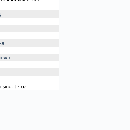
д
ке
івка
д
sinoptik.ua