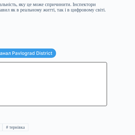
дальність, яку це може спричинити. Інспектори
вил як в реальному житті, так і в цифровому світі.
нал Pavlograd District
#
тернівка