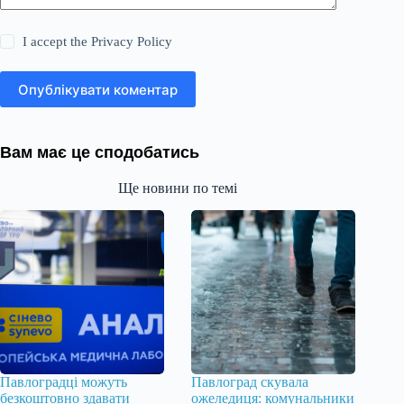
I accept the
Privacy Policy
Опублікувати коментар
Вам має це сподобатись
Ще новини по темі
Павлоградці можуть
Павлоград скувала
безкоштовно здавати
ожеледиця: комунальники