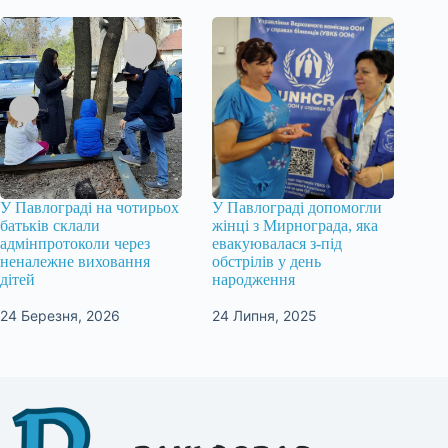
У Павлограді на чотирьох
У Павлограді допомогли
батьків склали
жінці з Мирнограда, яка
адмінпротоколи через
евакуювалася з-під
неналежне виховання
обстрілів у день
дітей
народження
24 Березня, 2026
24 Липня, 2025