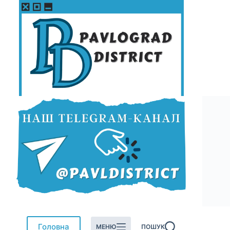
Перейти
до
вмісту
Головна
МЕНЮ
ПОШУК