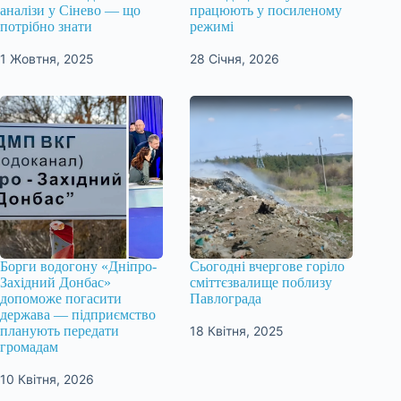
аналізи у Сінево — що
працюють у посиленому
потрібно знати
режимі
1 Жовтня, 2025
28 Січня, 2026
Борги водогону «Дніпро-
Сьогодні вчергове горіло
Західний Донбас»
сміттєзвалище поблизу
допоможе погасити
Павлограда
держава — підприємство
18 Квітня, 2025
планують передати
громадам
10 Квітня, 2026