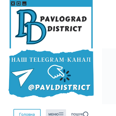
Перейти
до
вмісту
Головна
МЕНЮ
ПОШУК