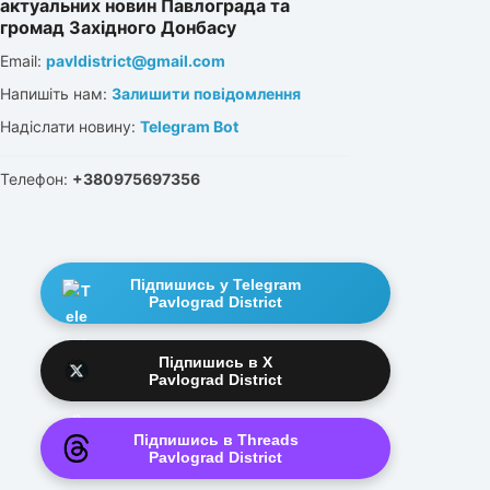
актуальних новин Павлограда та
громад Західного Донбасу
Email:
pavldistrict@gmail.com
Напишіть нам:
Залишити повідомлення
Надіслати новину:
Telegram Bot
Телефон:
+380975697356
Підпишись у Telegram
Pavlograd District
Підпишись в X
Pavlograd District
Підпишись в Threads
Pavlograd District