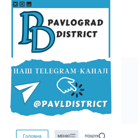
Перейти
до
вмісту
Головна
МЕНЮ
ПОШУК