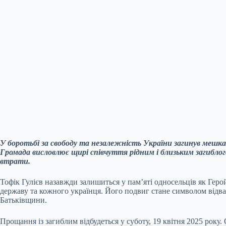
У боротьбі за свободу та незалежність України загинув мешк
Громада висловлює щирі співчуття рідним і близьким загиблого
втрати.
Тофік Гулієв назавжди залишиться у пам’яті односельців як Гер
державу та кожного українця. Його подвиг стане символом відва
Батьківщини.
Прощання із загиблим відбудеться у суботу, 19 квітня 2025 рок