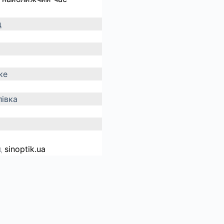
д
ке
івка
д
sinoptik.ua