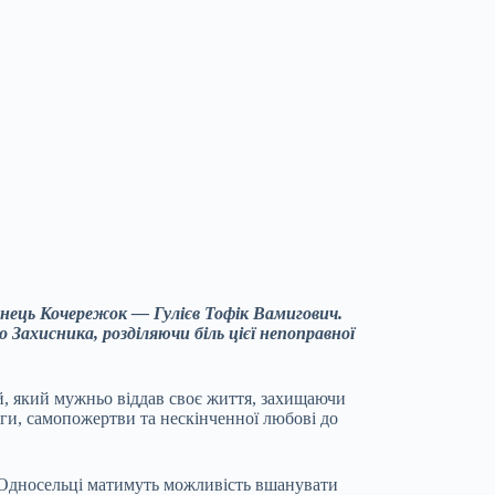
анець Кочережок — Гулієв Тофік Вамигович.
 Захисника, розділяючи біль цієї непоправної
ой, який мужньо віддав своє життя, захищаючи
ги, самопожертви та нескінченної любові до
у. Односельці матимуть можливість вшанувати