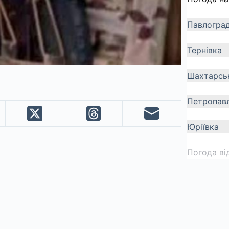
Павлогра
Тернівка
Шахтарсь
Петропавл
Юріївка
Погода ві