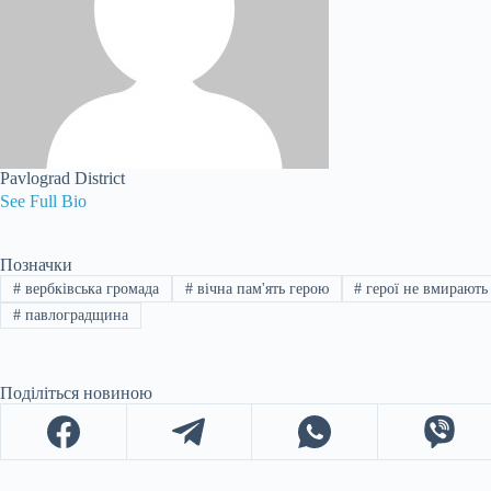
Pavlograd District
See Full Bio
Позначки
#
вербківська громада
#
вічна пам'ять герою
#
герої не вмирають
#
павлоградщина
Поділіться новиною