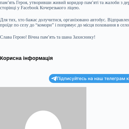
пам’ять Героя, утворивши живий коридор пам’яті та жалоби з д
сторінці у Facebook Кочерезького ліцею.
Для тих, хто бажає долучитися, організовано автобус. Відправле
проїде по селу до “комори” і попрямує до місця поховання в сел
Слава Герою! Вічна пам’ять та шана Захиснику!
Корисна інформація
Підписуйтесь на наш телеграм ка