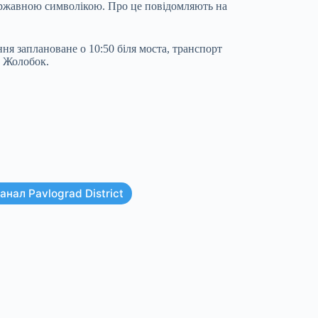
ержавною символікою. Про це повідомляють на
ння заплановане о 10:50 біля моста, транспорт
о Жолобок.
нал Pavlograd District