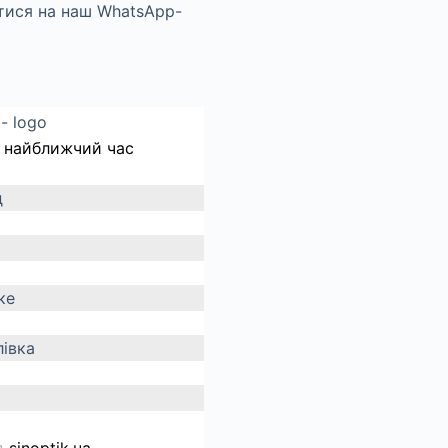
 найближчий час
д
ке
івка
д
sinoptik.ua