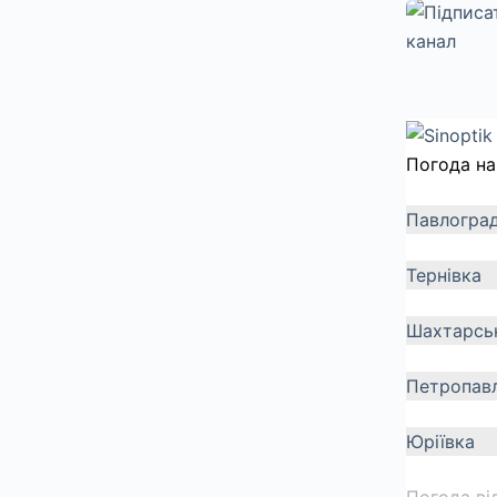
Погода на
Павлогра
Тернівка
Шахтарсь
Петропавл
Юріївка
Погода ві