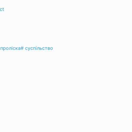
ct
проліска
#
суспільство