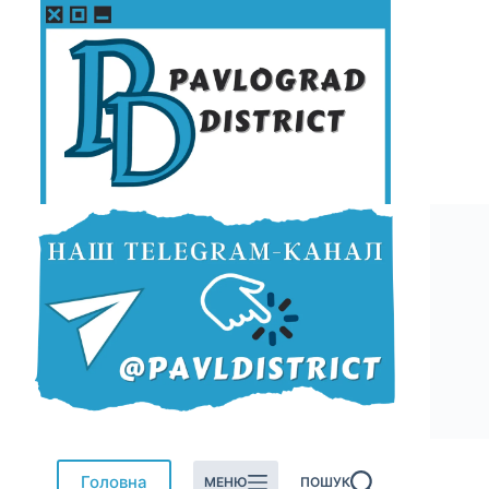
Перейти
до
вмісту
Головна
МЕНЮ
ПОШУК