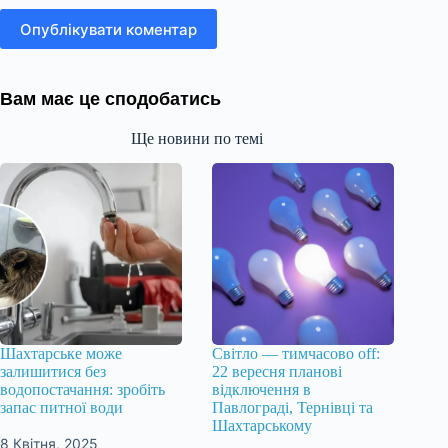
Опублікувати коментар
Вам має це сподобатись
Ще новини по темі
Шахтарське може
Світло — тимчасово off:
залишитися без
22 вересня планові
водопостачання: зробіть
відключення в
запас питної води
Павлограді, Тернівці та
Шахтарському
8 Квітня, 2025