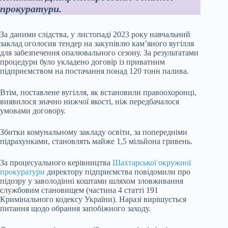
прокуратури.
За даними слідства, у листопаді 2023 року навчальний
заклад оголосив тендер на закупівлю кам’яного вугілля
для забезпечення опалювального сезону. За результатами
процедури було укладено договір із приватним
підприємством на постачання понад 120 тонн палива.
Втім, поставлене вугілля, як встановили правоохоронці,
виявилося значно нижчої якості, ніж передбачалося
умовами договору.
Збитки комунальному закладу освіти, за попередніми
підрахунками, становлять майже 1,5 мільйона гривень.
За процесуального керівництва
Шахтарської окружної
прокуратури
директору підприємства повідомили про
підозру у заволодінні коштами шляхом зловживання
службовим становищем (частина 4 статті 191
Кримінального кодексу України). Наразі вирішується
питання щодо обрання запобіжного заходу.