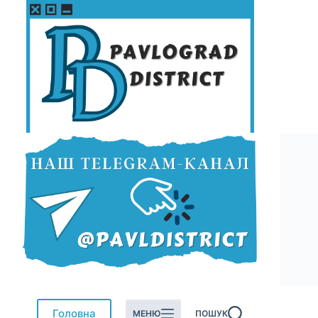
Перейти
до
вмісту
Головна
МЕНЮ
ПОШУК