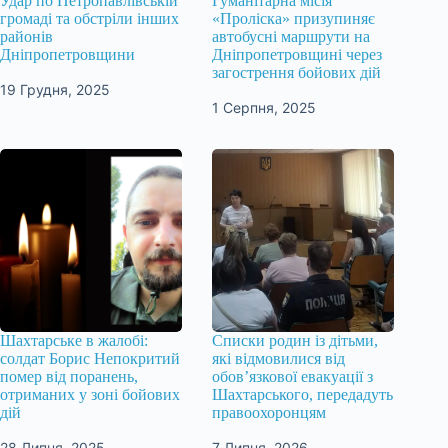
Удар по Петропавлівській
Гуманітарна місія
громаді та обстріли інших
«Проліска» призупиняє
районів
автобусні маршрути на
Дніпропетровщини
Дніпропетровщині через
загострення бойових дій
19 Грудня, 2025
1 Серпня, 2025
Шахтарське в жалобі:
Списки родин із дітьми,
солдат Борис Непокритий
які відмовилися від
помер від поранень,
обов’язкової евакуації з
отриманих у зоні бойових
Шахтарського, передадуть
дій
правоохоронцям
28 Липня, 2025
7 Липня, 2026