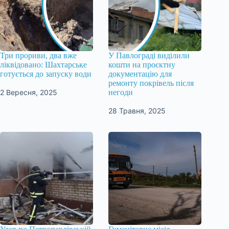
Три прориви, два вже
У Павлограді виділили
ліквідовано: Шахтарське
кошти на проєктну
готується до запуску води
документацію для
ремонту покрівель після
2 Вересня, 2025
негоди
28 Травня, 2025