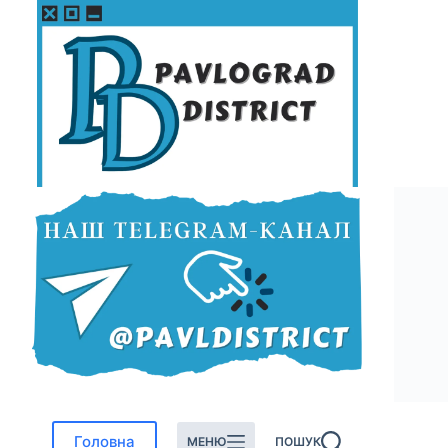
Перейти
до
вмісту
Головна
МЕНЮ
ПОШУК