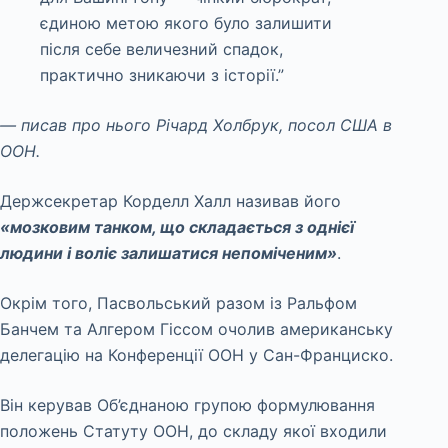
єдиною метою якого було залишити
після себе величезний спадок,
практично зникаючи з історії.”
— писав про нього Річард Холбрук, посол США в
ООН.
Держсекретар Корделл Халл називав його
«мозковим танком, що складається з однієї
людини і воліє залишатися непоміченим»
.
Окрім того, Пасвольський разом із Ральфом
Банчем та Алгером Гіссом очолив американську
делегацію на Конференції ООН у Сан-Франциско.
Він керував Об’єднаною групою формулювання
положень Статуту ООН, до складу якої входили