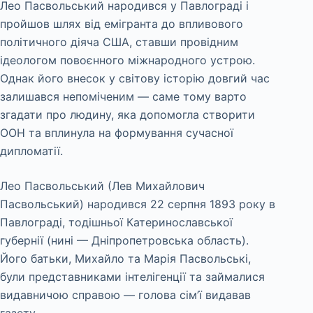
Лео Пасвольський народився у Павлограді і
пройшов шлях від емігранта до впливового
політичного діяча США, ставши провідним
ідеологом повоєнного міжнародного устрою.
Однак його внесок у світову історію довгий час
залишався непоміченим — саме тому варто
згадати про людину, яка допомогла створити
ООН та вплинула на формування сучасної
дипломатії.
Лео Пасвольський (Лев Михайлович
Пасвольський) народився 22 серпня 1893 року в
Павлограді, тодішньої Катеринославської
губернії (нині — Дніпропетровська область).
Його батьки, Михайло та Марія Пасвольські,
були представниками інтелігенції та займалися
видавничою справою — голова сім’ї видавав
газету.