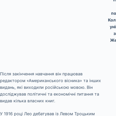
по
Кол
уні
з
Же
Після закінчення навчання він працював
редактором «Американського вісника» та інших
видань, які виходили російською мовою. Він
досліджував політичні та економічні питання та
видав кілька власних книг.
У 1916 році Лео дебатував із Левом Троцьким