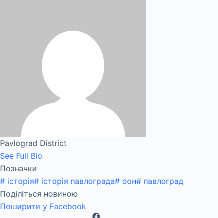
Pavlograd District
See Full Bio
Позначки
#
історія
#
історія павлограда
#
оон
#
павлоград
Поділіться новиною
Поширити у Facebook