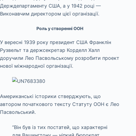
Держдепартаменту США, а у 1942 році —
Виконавчим директором цієї організації.
Роль у створенні ООН
У вересні 1939 року президент США Франклін
Рузвельт та держсекретар Корделл Халл
доручили Лео Пасвольському розробити проект
нової міжнародної організації.
Американські історики стверджують, що
автором початкового тексту Статуту ООН є Лео
Пасвольський.
“Він був із тих постатей, що характерні
для Вашингтону — чіпкий бюрократ,