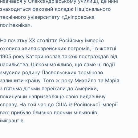
навчався у Олександрівському училищі, де нині
знаходиться фаховий коледж Національного
технічного університету «Дніпровська
політехніка».
На початку XX століття Російську імперію
охопила хвиля єврейських погромів, і в жовтні
1905 року Катеринослав також постраждав від
насильства. Цілком можливо, що саме ці події
змусили родину Пасвольських терміново
залишити країну. Того ж року Михайло та Марія
з п’ятьма дітьми переїхали до Америки,
покинувши напризволяще свою видавничу
справу. На той час до США із Російської імперії
вже прибуло близько восьми мільйонів
імігрантів.