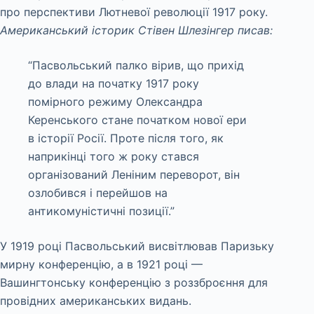
про перспективи Лютневої революції 1917 року.
Американський історик Стівен Шлезінгер писав:
“Пасвольський палко вірив, що прихід
до влади на початку 1917 року
помірного режиму Олександра
Керенського стане початком нової ери
в історії Росії. Проте після того, як
наприкінці того ж року стався
організований Леніним переворот, він
озлобився і перейшов на
антикомуністичні позиції.”
У 1919 році Пасвольський висвітлював Паризьку
мирну конференцію, а в 1921 році —
Вашингтонську конференцію з роззброєння для
провідних американських видань.