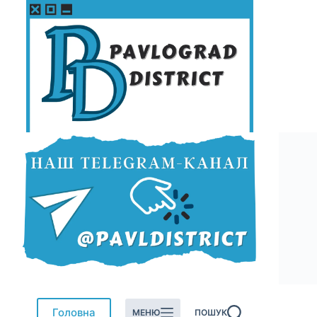
Перейти
до
вмісту
Головна
МЕНЮ
ПОШУК