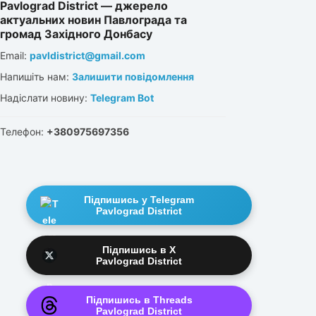
Pavlograd District — джерело
актуальних новин Павлограда та
громад Західного Донбасу
Email:
pavldistrict@gmail.com
Напишіть нам:
Залишити повідомлення
Надіслати новину:
Telegram Bot
Телефон:
+380975697356
Підпишись у Telegram
Pavlograd District
Підпишись в X
Pavlograd District
Підпишись в Threads
Pavlograd District