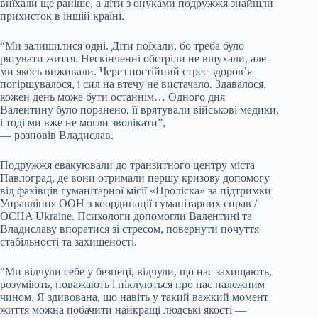
виїхали ще раніше, а діти з онуками подружжя знайшли
прихисток в іншій країні.
“Ми залишилися одні. Діти поїхали, бо треба було
рятувати життя. Нескінченні обстріли не вщухали, але
ми якось виживали. Через постійний стрес здоров’я
погіршувалося, і сил на втечу не вистачало. Здавалося,
кожен день може бути останнім… Одного дня
Валентину було поранено, її врятували військові медики,
і тоді ми вже не могли зволікати”,
— розповів Владислав.
Подружжя евакуювали до транзитного центру міста
Павлоград, де вони отримали першу кризову допомогу
від фахівців гуманітарної місії «Проліска» за підтримки
Управління ООН з координації гуманітарних справ /
OCHA Ukraine. Психологи допомогли Валентині та
Владиславу впоратися зі стресом, повернути почуття
стабільності та захищеності.
“Ми відчули себе у безпеці, відчули, що нас захищають,
розуміють, поважають і піклуються про нас належним
чином. Я здивована, що навіть у такий важкий момент
життя можна побачити найкращі людські якості —