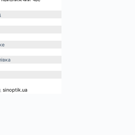
д
ке
івка
д
sinoptik.ua