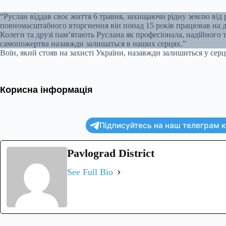
“Руслан віддав своє життя 6 травня, захищаючи рідну землю від р
повномасштабного вторгнення він понад 15 років працював на д
Колеги та друзі пам’ятають Руслана як професіонала, надійного
самопожертва назавжди залишаться в наших серцях.”
Воїн, який стояв на захисті України, назавжди залишиться у серця
Корисна інформація
Підписуйтесь на наш телеграм ка
Pavlograd District
See Full Bio