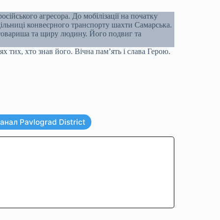
осійського агресора. До мобілізації на початку
ільниці конвеєрного транспорту шахти Самарська.
 товариша та щиру людину. Його подвиг та
х тих, хто знав його. Вічна пам’ять і слава Герою.
нал Pavlograd District