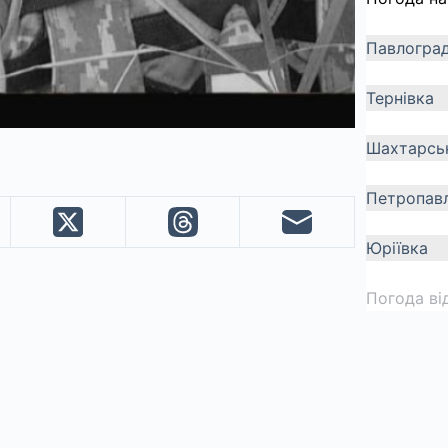
Павлогра
Тернівка
Шахтарсь
Петропавл
Юріївка
Погода ві