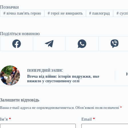
Позначки
#
вічна пам'ять герою
#
герої не вмирають
#
павлоград
#
сусп
Поділіться новиною
ПОПЕРЕДНІЙ
ЗАПИС
Ю
Втеча від війни: історія подружжя, яке
вижило у спустошеному селі
Залишити відповідь
Ваша e-mail адреса не оприлюднюватиметься.
Обов’язкові поля позначені
*
Ім’я
*
Email
*