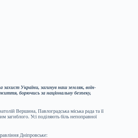
а захист України, загинув наш земляк, воїн-
 життя, борючись за національну безпеку,
атолій Вершина, Павлоградська міська рада та її
им загиблого. Усі поділяють біль непоправної
равління Дніпровське: