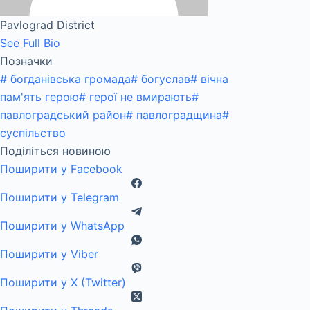
Pavlograd District
See Full Bio
Позначки
#
богданівська громада
#
богуслав
#
вічна
пам'ять герою
#
герої не вмирають
#
павлоградський район
#
павлоградщина
#
суспільство
Поділіться новиною
Поширити у Facebook
Поширити у Telegram
Поширити у WhatsApp
Поширити у Viber
Поширити у X (Twitter)