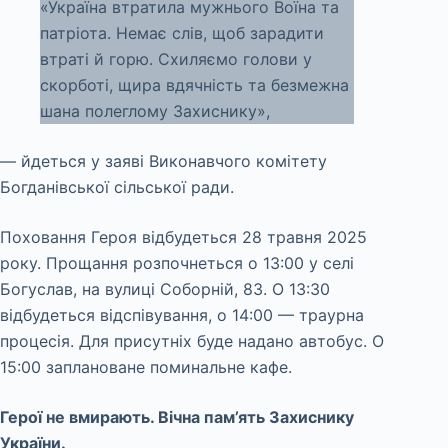
«Україна втратила мужнього Воїна та
патріота. Немає слів, щоб зарадити
втраті й горю. Схиляємо голови у
скорботі, щира вдячність та безмежна
шана полеглому Захиснику»,
— йдеться у заяві Виконавчого комітету
Богданівської сільської ради.
Поховання Героя відбудеться 28 травня 2025
року. Прощання розпочнеться о 13:00 у селі
Богуслав, на вулиці Соборній, 83. О 13:30
відбудеться відспівування, о 14:00 — траурна
процесія. Для присутніх буде надано автобус. О
15:00 заплановане поминальне кафе.
Герої не вмирають. Вічна пам’ять Захиснику
України.