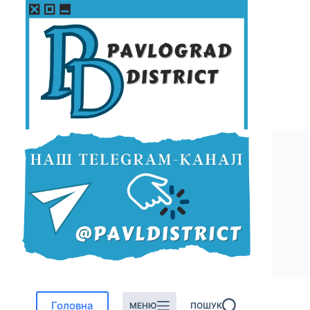
Перейти
до
вмісту
Головна
МЕНЮ
ПОШУК