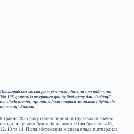
Павлоградська міська рада ухвалила рішення про виділення
356 105 гривень із резервного фонду бюджету для ліквідації
наслідків негоди, що пошкодила покрівлі житлових будинків
на селищі Ливмаш.
9 травня 2025 року сильні пориви вітру завдали значної
шкоди покрівлям будинків на вулиці Преображенській,
12, 13 та 14. Після обстеження місцева влада підтвердила