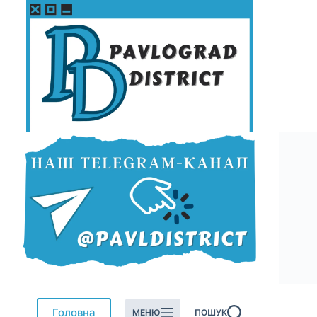
Перейти
до
вмісту
Головна
МЕНЮ
ПОШУК