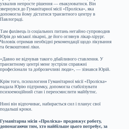
ухвалив непросте рішення — евакуюватися. Він
звернувся до Гуманітарної місії «Проліска», яка
допомогла йому дістатися транзитного центру в
Павлограді.
Там фахівець із соціальних питань негайно супроводив
Юрія до міської лікарні, де його оглянув лікар-хірург.
Чоловік отримав необхідні рекомендації щодо лікування
та безкоштовні ліки.
«Давно не відчував такого дбайливого ставлення. У
транзитному центрі мене зустріли справжні
професіонали та доброзичливі люди», — зізнався Юрій.
Крім того, психологиня Гуманітарної місії «Проліска»
надала Юрію підтримку, допомогла стабілізувати
психоемоційний стан і переосмислити майбутнє.
Нині він відпочиває, набирається сил і планує свої
подальші кроки.
Гуманітарна місія «Проліска» продовжує роботу,
допомагаючи тим, хто найбільше цього потребує, за