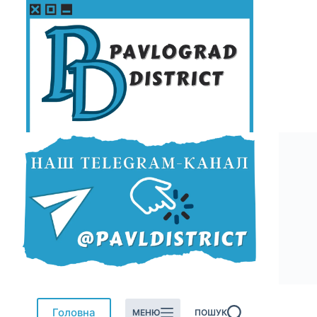
Перейти
до
вмісту
Головна
МЕНЮ
ПОШУК