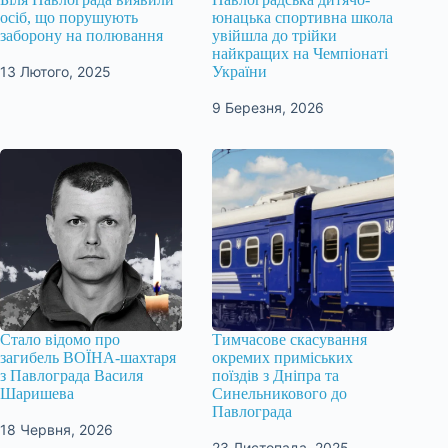
осіб, що порушують
юнацька спортивна школа
заборону на полювання
увійшла до трійки
найкращих на Чемпіонаті
13 Лютого, 2025
України
9 Березня, 2026
Стало відомо про
Тимчасове скасування
загибель ВОЇНА-шахтаря
окремих приміських
з Павлограда Василя
поїздів з Дніпра та
Шаришева
Синельникового до
Павлограда
18 Червня, 2026
23 Листопада, 2025