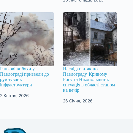
Ранкові вибухи у
Наслідки атак по
Павлограді призвели до
Павлограду, Кривому
руйнувань
Рогу та Нікопольщині:
інфраструктури
ситуація в області станом
на вечір
2 Квітня, 2026
26 Січня, 2026