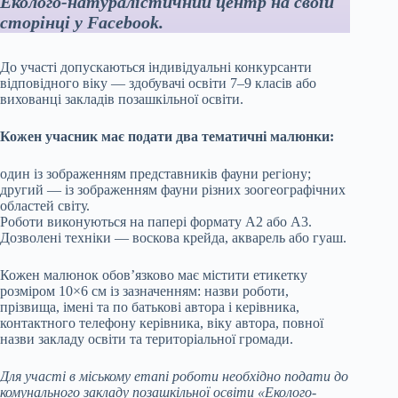
Еколого-натуралістичний центр на своїй
сторінці у Facebook.
До участі допускаються індивідуальні конкурсанти
відповідного віку — здобувачі освіти 7–9 класів або
вихованці закладів позашкільної освіти.
Кожен учасник має подати два тематичні малюнки:
один із зображенням представників фауни регіону;
другий — із зображенням фауни різних зоогеографічних
областей світу.
Роботи виконуються на папері формату А2 або А3.
Дозволені техніки — воскова крейда, акварель або гуаш.
Кожен малюнок обов’язково має містити етикетку
розміром 10×6 см із зазначенням: назви роботи,
прізвища, імені та по батькові автора і керівника,
контактного телефону керівника, віку автора, повної
назви закладу освіти та територіальної громади.
Для участі в міському етапі роботи необхідно подати до
комунального закладу позашкільної освіти «Еколого-