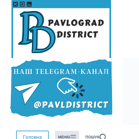
Перейти
до
вмісту
Головна
МЕНЮ
ПОШУК