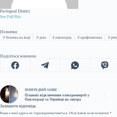
Pavlograd District
See Full Bio
Позначки
#
безпека на воді
#
дснс
#
павлоград
#
профілактика
#
рят
Поділіться новиною
ПОПЕРЕДНІЙ
ЗАПИС
Планові відключення електроенергії у
Павлограді та Тернівці на завтра
Залишити відповідь
Ваша e-mail адреса не оприлюднюватиметься.
Обов’язкові поля позначені
*