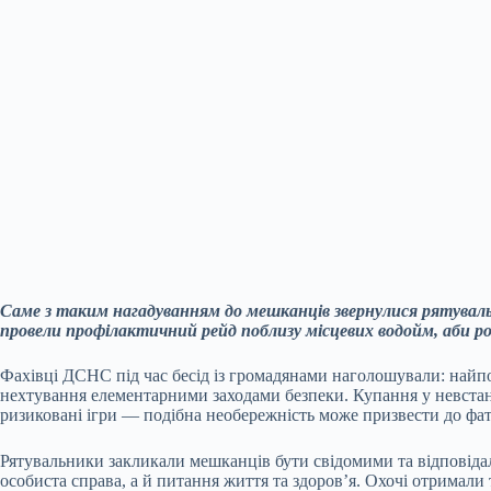
Саме з таким нагадуванням до мешканців звернулися рятуваль
провели профілактичний рейд поблизу місцевих водойм, аби ро
Фахівці ДСНС під час бесід із громадянами наголошували: найп
нехтування елементарними заходами безпеки. Купання у невстано
ризиковані ігри — подібна необережність може призвести до фат
Рятувальники закликали мешканців бути свідомими та відповід
особиста справа, а й питання життя та здоров’я. Охочі отримали