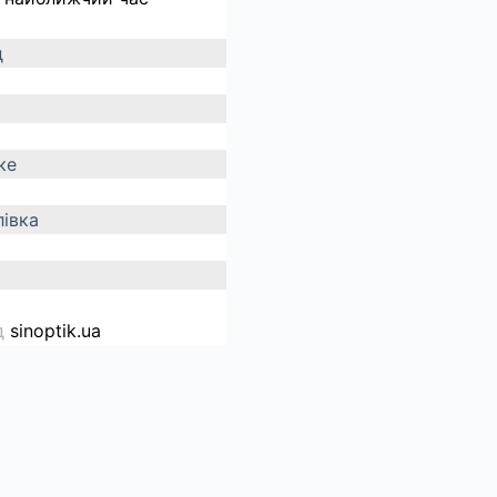
д
ке
івка
д
sinoptik.ua