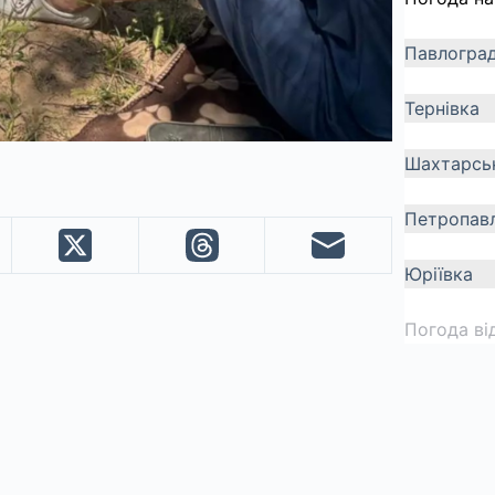
Павлогра
Тернівка
Шахтарсь
Петропавл
Юріївка
Погода ві