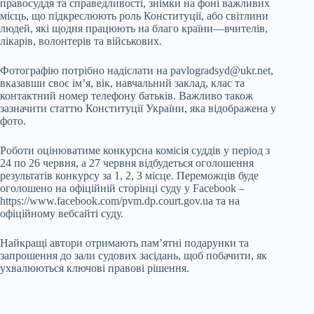
правосуддя та справедливості, знімки на фоні важливих
місць, що підкреслюють роль Конституції, або світлини
людей, які щодня працюють на благо країни—вчителів,
лікарів, волонтерів та військових.
Фотографію потрібно надіслати на pavlogradsyd@ukr.net,
вказавши своє ім’я, вік, навчальний заклад, клас та
контактний номер телефону батьків. Важливо також
зазначити статтю Конституції України, яка відображена у
фото.
Роботи оцінюватиме конкурсна комісія суддів у період з
24 по 26 червня, а 27 червня відбудеться оголошення
результатів конкурсу за 1, 2, 3 місце. Переможців буде
оголошено на офіційній сторінці суду у Facebook –
https://www.facebook.com/pvm.dp.court.gov.ua та на
офіційному вебсайті суду.
Найкращі автори отримають пам’ятні подарунки та
запрошення до зали судових засідань, щоб побачити, як
ухвалюються ключові правові рішення.