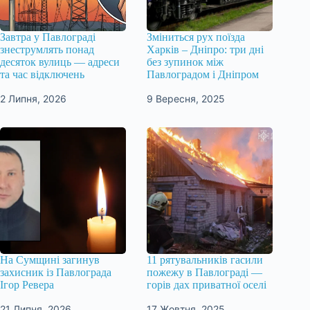
Завтра у Павлограді
Зміниться рух поїзда
знеструмлять понад
Харків – Дніпро: три дні
десяток вулиць — адреси
без зупинок між
та час відключень
Павлоградом і Дніпром
2 Липня, 2026
9 Вересня, 2025
На Сумщині загинув
11 рятувальників гасили
захисник із Павлограда
пожежу в Павлограді —
Ігор Ревера
горів дах приватної оселі
21 Липня, 2026
17 Жовтня, 2025