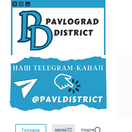
Перейти
до
вмісту
Головна
МЕНЮ
ПОШУК