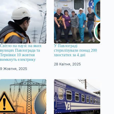
Світло на паузі: на яких
У Павлограді
вулицях Павлограда та
стерилізували понад 200
Тернівки 10 жовтня
хвостатих за 4 дні
вимкнуть електрику
28 Квітня, 2025
9 Жовтня, 2025