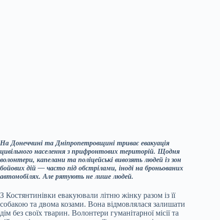
На Донеччині та Дніпропетровщині триває евакуація
цивільного населення з прифронтових територій. Щодня
волонтери, капелани та поліцейські вивозять людей із зон
бойових дій — часто під обстрілами, іноді на броньованих
автомобілях. Але рятують не лише людей.
З Костянтинівки евакуювали літню жінку разом із її
собакою та двома козами. Вона відмовлялася залишати
дім без своїх тварин. Волонтери гуманітарної місії та