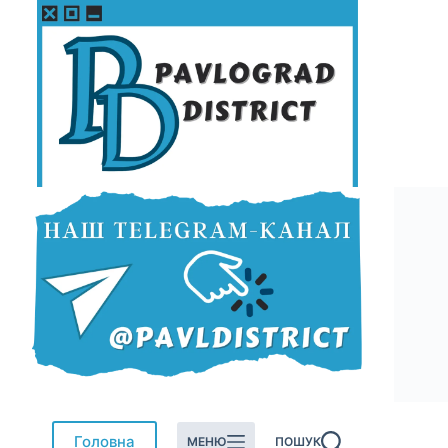
Перейти
до
вмісту
Головна
МЕНЮ
ПОШУК