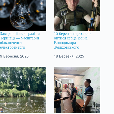
Завтра в Павлограді та
15 березня перестало
Тернівці — масштабні
битися серце Воїна
відключення
Володимира
електроенергії
Желіховського
9 Вересня, 2025
18 Березня, 2025