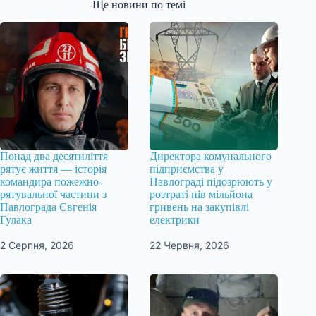
Ще новини по темі
Понад два десятиліття
Директора комунального
рятує життя — історія
підприємства у
командира пожежно-
Павлограді підозрюють у
рятувальної частини з
розтраті пів мільйона
Павлограда Євгенія
гривень на закупівлі
Гулака
електрики
2 Серпня, 2026
22 Червня, 2026