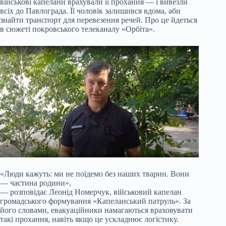
військові капелани врахували її прохання — і вивезли
всіх до Павлограда. Її чоловік залишився вдома, аби
знайти транспорт для перевезення речей. Про це йдеться
в сюжеті покровського телеканалу «Орбіта».
«Люди кажуть: ми не поїдемо без наших тварин. Вони
— частина родини»,
— розповідає Леонід Номерчук, військовий капелан
громадського формування «Капеланський патруль». За
його словами, евакуаційники намагаються враховувати
такі прохання, навіть якщо це ускладнює логістику.