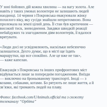
У зоні бойових дій кожна хвилина — на вагу золота. Але
навіть у таких умовах волонтери не залишають людей
наодинці. 14 червня з Покровська евакуювали жінку
похилого віку, яку сусіди знайшли непритомною. Вона
пролежала на землі цілий день. Її стан був критичним —
високий тиск, зневоднення. Завдяки швидкій реакції
небайдужих та злагодженим діям волонтерів, її вдалося
врятувати.
«Люди досі не усвідомлюють, наскільки небезпечно
залишатися. Дехто думає, що в місті ще їздять
маршрутки, що все спокійно. Але це вже не так»,
— каже капелан.
Евакуація з Покровська та інших прифронтових міст
відбувається лише за попереднім погодженням. Виїзди
— виключно на броньованому транспорті. Іноді — з
козами, собаками, котами. Бо рятують не лише життя, а й
зв’язки, які тримають людей на плаву.
Фото: facebook.com/UAnimals.official та з сюжету
телеканалу “Орбіта”