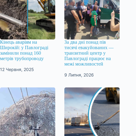
Кінець аваріям на
За два дні понад пів
Широкій: у Павлограді
тисячі евакуйованих —
замінили понад 160
транзитний центр у
метрів трубопроводу
Павлограді працює на
межі можливостей
12 Червня, 2025
9 Липня, 2026