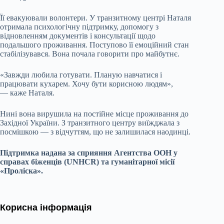
Її евакуювали волонтери. У транзитному центрі Наталя
отримала психологічну підтримку, допомогу з
відновленням документів і консультації щодо
подальшого проживання. Поступово її емоційний стан
стабілізувався. Вона почала говорити про майбутнє.
«Завжди любила готувати. Планую навчатися і
працювати кухарем. Хочу бути корисною людям»,
— каже Наталя.
Нині вона вирушила на постійне місце проживання до
Західної України. З транзитного центру виїжджала з
посмішкою — з відчуттям, що не залишилася наодинці.
Підтримка надана за сприяння Агентства ООН у
справах біженців (UNHCR) та гуманітарної місії
«Проліска».
Корисна інформація