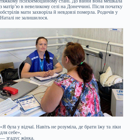
тяжкому психоемоційному стані. До війни вона мешкала
з матір’ю в невеликому селі на Донеччині. Після початку
обстрілів мати захворіла й невдовзі померла. Родичів у
Наталі не залишилося.
«Я була у відчаї. Навіть не розуміла, де брати їжу та ліки
для себе»,
— згадує жінка.