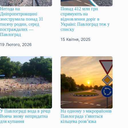
Негода на
Понад 412 млн грн
Дніпропетровщині
спрямують на
знеструмила понад 31
відновлення доріг в
тисячу родин, серед
Україні: Павлоград теж у
постраждалих —
списку
Павлоград
15 Квітня, 2025
19 Лютого, 2026
У Павлограді вода в річці
На одному з мікрорайонів
Вовча знову непридатна
Павлограда з’явиться
для купання
кільцева розв’язка